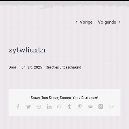
Vorige
Volgende
zytwliuxtn
voor
Door
|
juni 3rd, 2025
|
Reacties uitgeschakeld
zytwliuxtn
Share This Story, Choose Your Platform!
Facebook
Twitter
Reddit
LinkedIn
WhatsApp
Tumblr
Pinterest
Vk
Xing
E-
mail