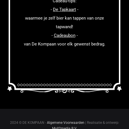
Cadeau-tips:
-
De Tapkaart
-
waarmee je zelf bier kan tappen van onze
tapwand!
-
Cadeaubon
-
van De Kompaan voor elk gewenst bedrag.
2024 © DE KOMPAAN -
Algemene Voorwaarden
| Realisatie & ontwerp:
Mull2media B.V.