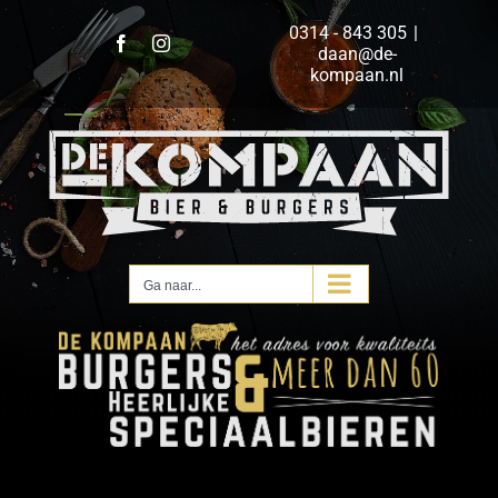
Ga
0314 - 843 305
|
naar
Facebook
Instagram
daan@de-
inhoud
kompaan.nl
Ga naar...