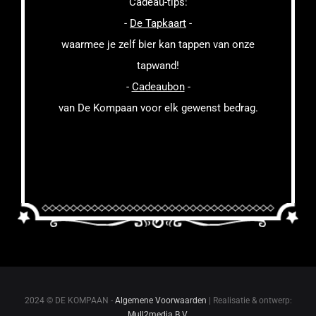
Cadeau-tips:
-
De Tapkaart
-
waarmee je zelf bier kan tappen van onze
tapwand!
-
Cadeaubon
-
van De Kompaan voor elk gewenst bedrag.
2024 © DE KOMPAAN -
Algemene Voorwaarden
| Realisatie & ontwerp:
Mull2media B.V.