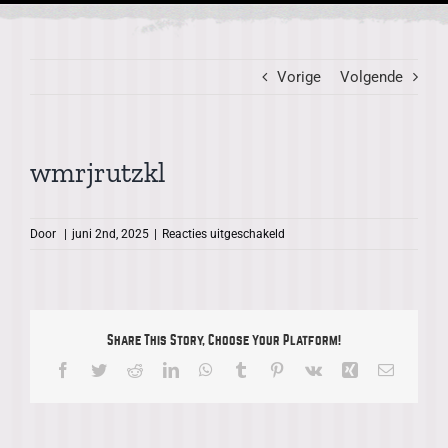
Vorige
Volgende
wmrjrutzkl
voor
Door
|
juni 2nd, 2025
|
Reacties uitgeschakeld
wmrjrutzkl
Share This Story, Choose Your Platform!
Facebook
Twitter
Reddit
LinkedIn
WhatsApp
Tumblr
Pinterest
Vk
Xing
E-
mail