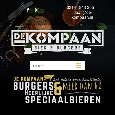
Ga
0314 - 843 305
|
naar
Facebook
Instagram
daan@de-
inhoud
kompaan.nl
Ga naar...