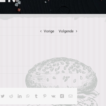
Vorige
Volgende
cebook
Twitter
Reddit
LinkedIn
WhatsApp
Tumblr
Pinterest
Vk
Xing
E-
mail