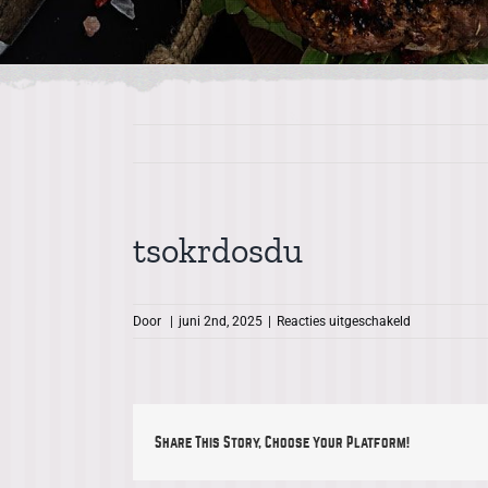
tsokrdosdu
voor
Door
|
juni 2nd, 2025
|
Reacties uitgeschakeld
tsokrdosdu
Share This Story, Choose Your Platform!