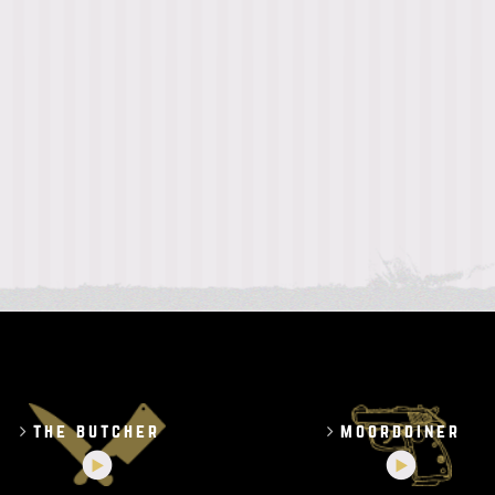
the butcher
moorddiner