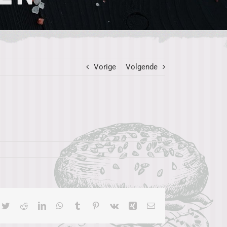
Vorige
Volgende
cebook
Twitter
Reddit
LinkedIn
WhatsApp
Tumblr
Pinterest
Vk
Xing
E-
mail