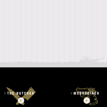
the butcher
moorddiner