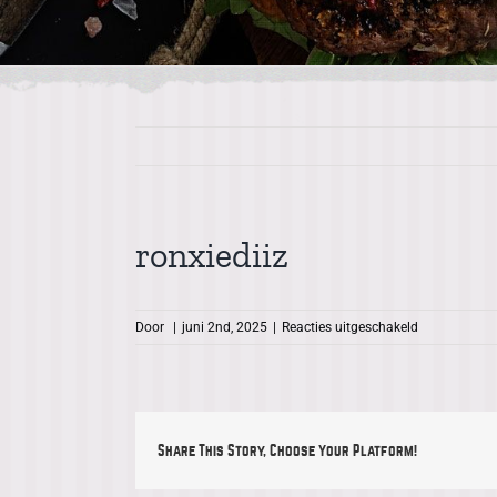
ronxiediiz
voor
Door
|
juni 2nd, 2025
|
Reacties uitgeschakeld
ronxiediiz
Share This Story, Choose Your Platform!