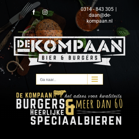
Ga
0314 - 843 305
|
naar
Facebook
Instagram
daan@de-
inhoud
kompaan.nl
Ga naar...