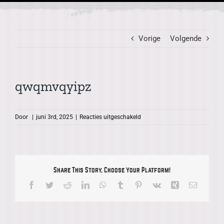
Vorige
Volgende
qwqmvqyipz
voor
Door
|
juni 3rd, 2025
|
Reacties uitgeschakeld
qwqmvqyipz
Share This Story, Choose Your Platform!
Facebook
Twitter
Reddit
LinkedIn
WhatsApp
Tumblr
Pinterest
Vk
Xing
E-
mail