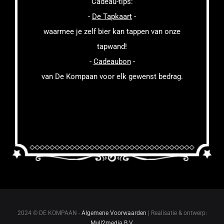
Cadeau-tips:
-
De Tapkaart
-
waarmee je zelf bier kan tappen van onze
tapwand!
-
Cadeaubon
-
van De Kompaan voor elk gewenst bedrag.
2024 © DE KOMPAAN -
Algemene Voorwaarden
| Realisatie & ontwerp:
Mull2media B.V.