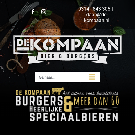
Ga
0314 - 843 305
|
naar
Facebook
Instagram
daan@de-
inhoud
kompaan.nl
Ga naar...