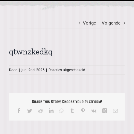
Vorige
Volgende
qtwnzkedkq
voor
Door
|
juni 2nd, 2025
|
Reacties uitgeschakeld
qtwnzkedkq
Share This Story, Choose Your Platform!
Facebook
Twitter
Reddit
LinkedIn
WhatsApp
Tumblr
Pinterest
Vk
Xing
E-
mail