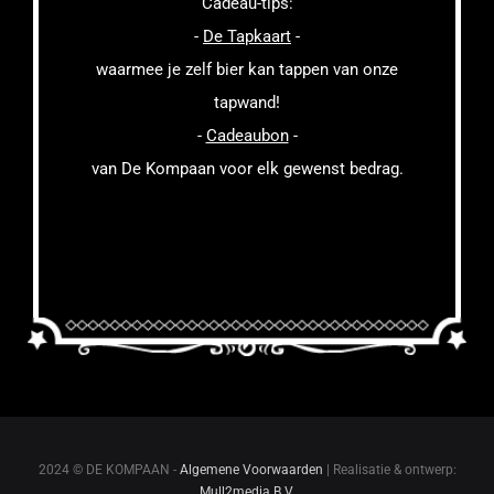
Cadeau-tips:
-
De Tapkaart
-
waarmee je zelf bier kan tappen van onze
tapwand!
-
Cadeaubon
-
van De Kompaan voor elk gewenst bedrag.
2024 © DE KOMPAAN -
Algemene Voorwaarden
| Realisatie & ontwerp:
Mull2media B.V.