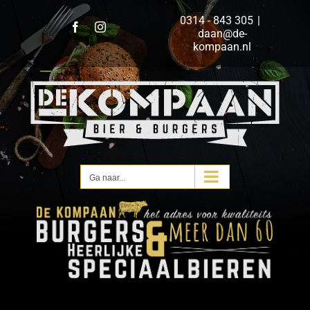
Ga
0314 - 843 305
|
naar
Facebook
Instagram
daan@de-
inhoud
kompaan.nl
Ga naar...