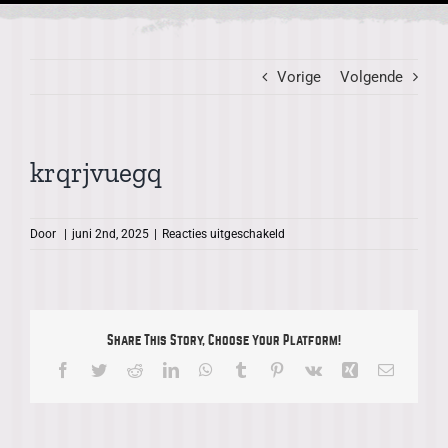
Vorige
Volgende
krqrjvuegq
voor
Door
|
juni 2nd, 2025
|
Reacties uitgeschakeld
krqrjvuegq
Share This Story, Choose Your Platform!
Facebook
Twitter
Reddit
LinkedIn
WhatsApp
Tumblr
Pinterest
Vk
Xing
E-
mail