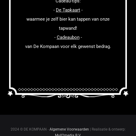
Cadeau-tips:
-
De Tapkaart
-
waarmee je zelf bier kan tappen van onze
tapwand!
-
Cadeaubon
-
van De Kompaan voor elk gewenst bedrag.
2024 © DE KOMPAAN -
Algemene Voorwaarden
| Realisatie & ontwerp:
Mull2media B.V.