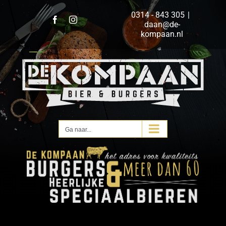
Ga
0314 - 843 305
|
naar
Facebook
Instagram
daan@de-
inhoud
kompaan.nl
Ga naar...