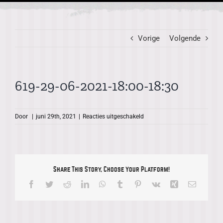
Vorige
Volgende
619-29-06-2021-18:00-18:30
voor
Door
|
juni 29th, 2021
|
Reacties uitgeschakeld
619-
29-
06-
2021-
18:00-
Share This Story, Choose Your Platform!
18:30
Facebook
Twitter
Reddit
LinkedIn
WhatsApp
Tumblr
Pinterest
Vk
Xing
E-
mail