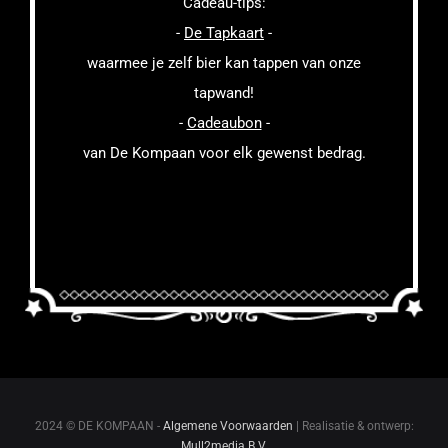
Cadeau-tips:
-
De Tapkaart
-
waarmee je zelf bier kan tappen van onze
tapwand!
-
Cadeaubon
-
van De Kompaan voor elk gewenst bedrag.
2024 © DE KOMPAAN -
Algemene Voorwaarden
| Realisatie & ontwerp:
Mull2media B.V.