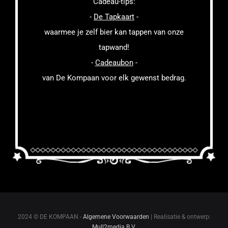
Cadeau-tips:
-
De Tapkaart
-
waarmee je zelf bier kan tappen van onze
tapwand!
-
Cadeaubon
-
van De Kompaan voor elk gewenst bedrag.
2024 © DE KOMPAAN -
Algemene Voorwaarden
| Realisatie & ontwerp:
Mull2media B.V.