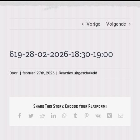
Vorige
Volgende
619-28-02-2026-18:30-19:00
voor
Door
|
februari 27th, 2026
|
Reacties uitgeschakeld
619-
28-
02-
2026-
18:30-
Share This Story, Choose Your Platform!
19:00
Facebook
Twitter
Reddit
LinkedIn
WhatsApp
Tumblr
Pinterest
Vk
Xing
E-
mail