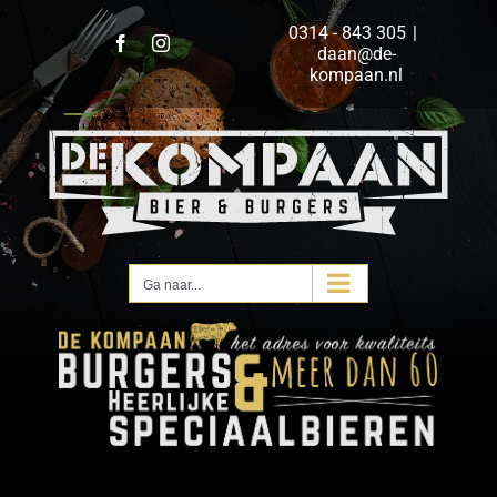
Ga
0314 - 843 305
|
naar
Facebook
Instagram
daan@de-
inhoud
kompaan.nl
Ga naar...