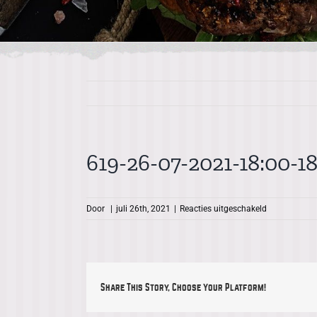
619-26-07-2021-18:00-18
voor
Door
|
juli 26th, 2021
|
Reacties uitgeschakeld
619-
26-
07-
2021-
18:00-
Share This Story, Choose Your Platform!
18:30