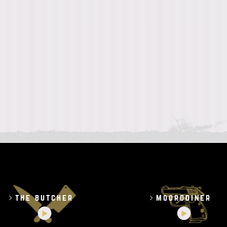
the butcher
moorddiner