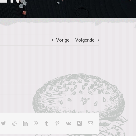
Vorige
Volgende
cebook
Twitter
Reddit
LinkedIn
WhatsApp
Tumblr
Pinterest
Vk
Xing
E-
mail