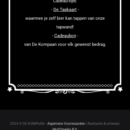
Cadeau-tips:
-
De Tapkaart
-
waarmee je zelf bier kan tappen van onze
tapwand!
-
Cadeaubon
-
van De Kompaan voor elk gewenst bedrag.
2024 © DE KOMPAAN -
Algemene Voorwaarden
| Realisatie & ontwerp:
Mull2media B.V.