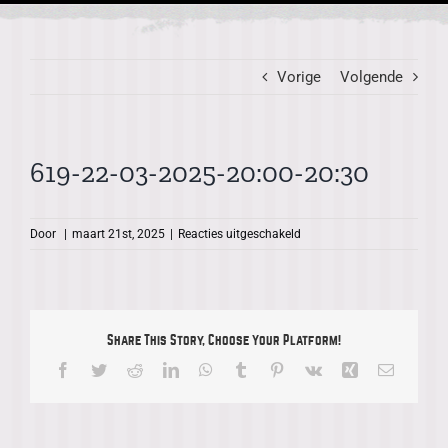
Vorige
Volgende
619-22-03-2025-20:00-20:30
voor
Door
|
maart 21st, 2025
|
Reacties uitgeschakeld
619-
22-
03-
2025-
20:00-
Share This Story, Choose Your Platform!
20:30
Facebook
Twitter
Reddit
LinkedIn
WhatsApp
Tumblr
Pinterest
Vk
Xing
E-
mail