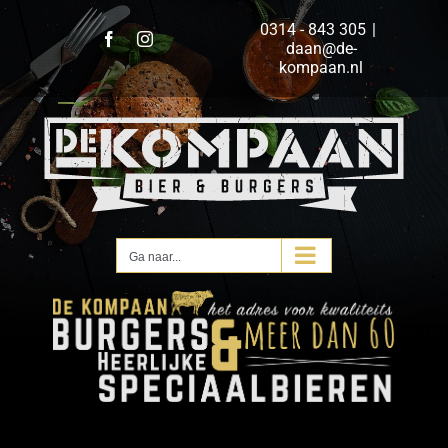
Ga
0314 - 843 305
|
naar
Facebook
Instagram
daan@de-
inhoud
kompaan.nl
Ga naar...