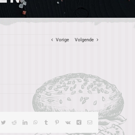
Vorige
Volgende
cebook
Twitter
Reddit
LinkedIn
WhatsApp
Tumblr
Pinterest
Vk
Xing
E-
mail