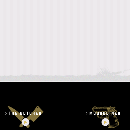
the butcher
moorddiner