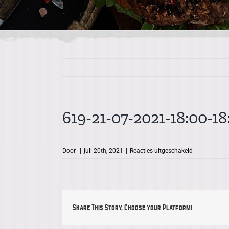
619-21-07-2021-18:00-18
voor
Door
|
juli 20th, 2021
|
Reacties uitgeschakeld
619-
21-
07-
2021-
18:00-
Share This Story, Choose Your Platform!
18:30