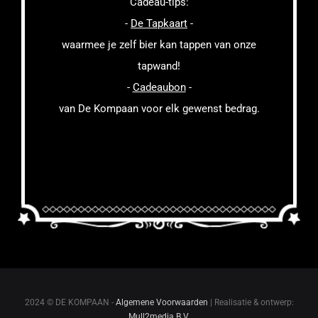
Cadeau-tips:
-
De Tapkaart
-
waarmee je zelf bier kan tappen van onze
tapwand!
-
Cadeaubon
-
van De Kompaan voor elk gewenst bedrag.
2024 © DE KOMPAAN -
Algemene Voorwaarden
| Realisatie & ontwerp:
Mull2media B.V.