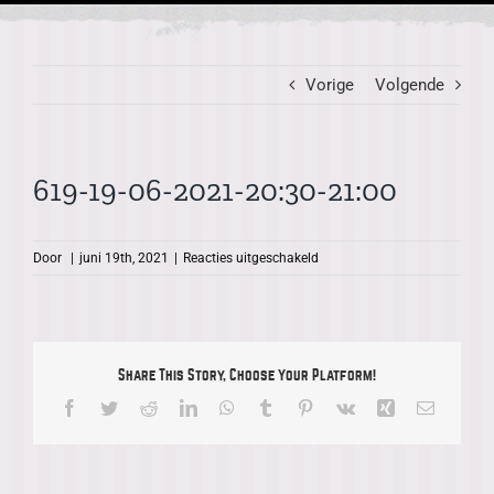
Vorige
Volgende
619-19-06-2021-20:30-21:00
voor
Door
|
juni 19th, 2021
|
Reacties uitgeschakeld
619-
19-
06-
2021-
20:30-
Share This Story, Choose Your Platform!
21:00
Facebook
Twitter
Reddit
LinkedIn
WhatsApp
Tumblr
Pinterest
Vk
Xing
E-
mail