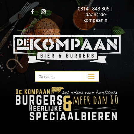
Ga
0314 - 843 305
|
naar
Facebook
Instagram
daan@de-
inhoud
kompaan.nl
Ga naar...