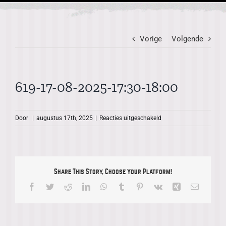
Vorige
Volgende
619-17-08-2025-17:30-18:00
voor
Door
|
augustus 17th, 2025
|
Reacties uitgeschakeld
619-
17-
08-
2025-
17:30-
Share This Story, Choose Your Platform!
18:00
Facebook
Twitter
Reddit
LinkedIn
WhatsApp
Tumblr
Pinterest
Vk
Xing
E-
mail