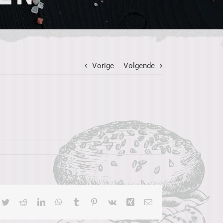
Vorige
Volgende
cebook
Twitter
Reddit
LinkedIn
WhatsApp
Tumblr
Pinterest
Vk
Xing
E-
mail