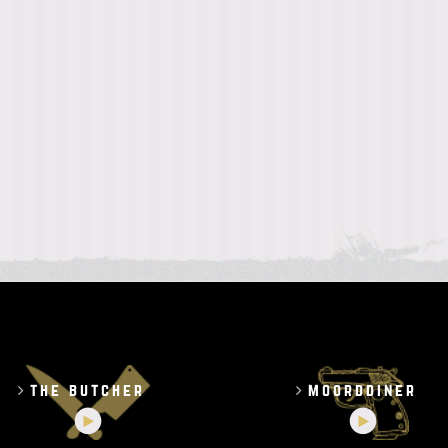
the butcher
moorddiner