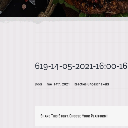
619-14-05-2021-16:00-16
voor
Door
|
mei 14th, 2021
|
Reacties uitgeschakeld
619-
14-
05-
2021-
16:00-
Share This Story, Choose Your Platform!
16:30