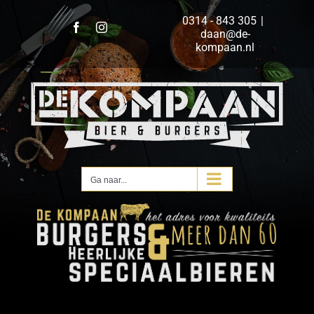
Ga
0314 - 843 305
|
naar
Facebook
Instagram
daan@de-
inhoud
kompaan.nl
Ga naar...