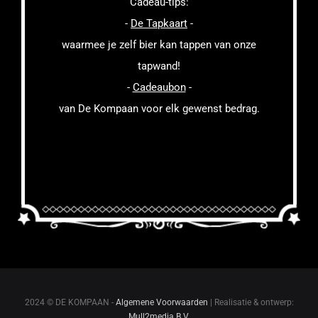
Cadeau-tips:
-
De Tapkaart
-
waarmee je zelf bier kan tappen van onze
tapwand!
-
Cadeaubon
-
van De Kompaan voor elk gewenst bedrag.
2024 © DE KOMPAAN -
Algemene Voorwaarden
| Realisatie & ontwerp:
Mull2media B.V.