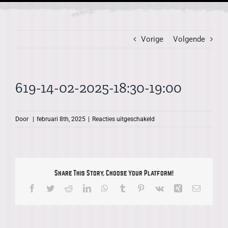
Vorige
Volgende
619-14-02-2025-18:30-19:00
voor
Door
|
februari 8th, 2025
|
Reacties uitgeschakeld
619-
14-
02-
2025-
18:30-
Share This Story, Choose Your Platform!
19:00
Facebook
Twitter
Reddit
LinkedIn
WhatsApp
Tumblr
Pinterest
Vk
Xing
E-
mail