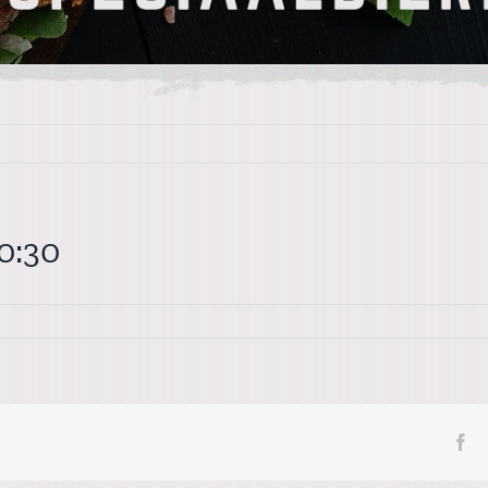
0:30
-
Fa