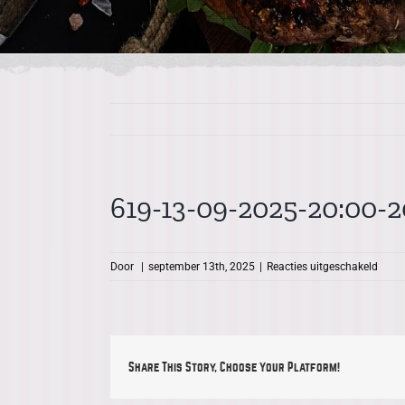
619-13-09-2025-20:00-2
voor
Door
|
september 13th, 2025
|
Reacties uitgeschakeld
619-
13-
09-
2025-
20:00
Share This Story, Choose Your Platform!
20:30