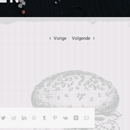
Vorige
Volgende
cebook
Twitter
Reddit
LinkedIn
WhatsApp
Tumblr
Pinterest
Vk
Xing
E-
mail