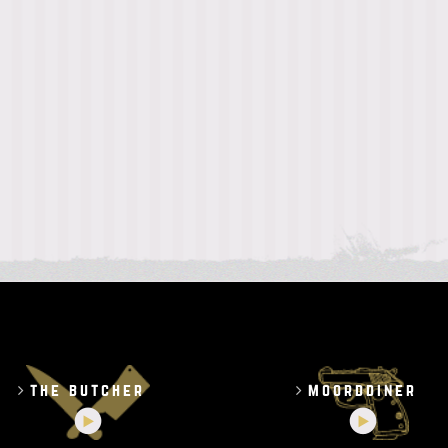
the butcher
moorddiner