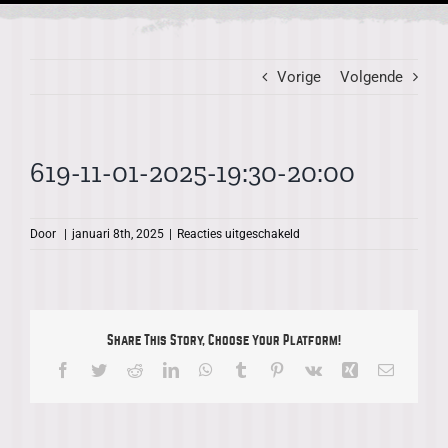
Vorige
Volgende
619-11-01-2025-19:30-20:00
voor
Door
|
januari 8th, 2025
|
Reacties uitgeschakeld
619-
11-
01-
2025-
19:30-
Share This Story, Choose Your Platform!
20:00
Facebook
Twitter
Reddit
LinkedIn
WhatsApp
Tumblr
Pinterest
Vk
Xing
E-
mail