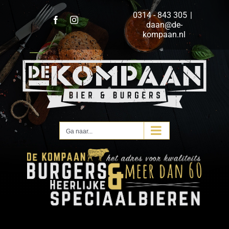
Ga
0314 - 843 305
|
naar
Facebook
Instagram
daan@de-
inhoud
kompaan.nl
Ga naar...