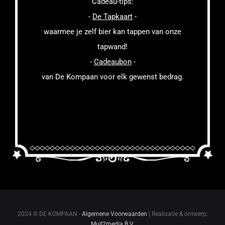
Cadeau-tips:
-
De Tapkaart
-
waarmee je zelf bier kan tappen van onze
tapwand!
-
Cadeaubon
-
van De Kompaan voor elk gewenst bedrag.
2024 © DE KOMPAAN -
Algemene Voorwaarden
| Realisatie & ontwerp:
Mull2media B.V.