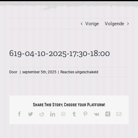
Vorige
Volgende
619-04-10-2025-17:30-18:00
voor
Door
|
september 5th, 2025
|
Reacties uitgeschakeld
619-
04-
10-
2025-
17:30-
Share This Story, Choose Your Platform!
18:00
Facebook
Twitter
Reddit
LinkedIn
WhatsApp
Tumblr
Pinterest
Vk
Xing
E-
mail