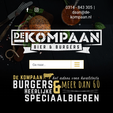
Ga
0314 - 843 305
|
naar
Facebook
Instagram
daan@de-
inhoud
kompaan.nl
Ga naar...