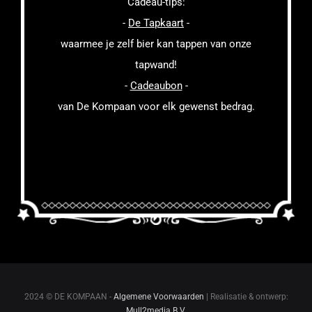
Cadeau-tips:
-
De Tapkaart
-
waarmee je zelf bier kan tappen van onze
tapwand!
-
Cadeaubon
-
van De Kompaan voor elk gewenst bedrag.
2024 © DE KOMPAAN -
Algemene Voorwaarden
| Realisatie & ontwerp:
Mull2media B.V.