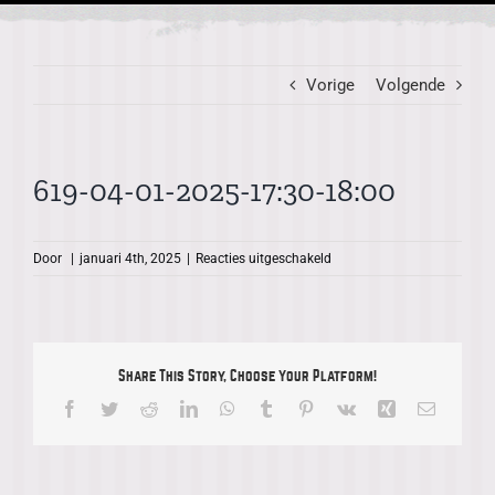
Vorige
Volgende
619-04-01-2025-17:30-18:00
voor
Door
|
januari 4th, 2025
|
Reacties uitgeschakeld
619-
04-
01-
2025-
17:30-
Share This Story, Choose Your Platform!
18:00
Facebook
Twitter
Reddit
LinkedIn
WhatsApp
Tumblr
Pinterest
Vk
Xing
E-
mail