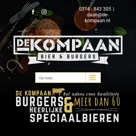
Ga
0314 - 843 305
|
naar
Facebook
Instagram
daan@de-
inhoud
kompaan.nl
Ga naar...