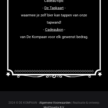
Cadeau-tips:
-
De Tapkaart
-
waarmee je zelf bier kan tappen van onze
tapwand!
-
Cadeaubon
-
van De Kompaan voor elk gewenst bedrag.
2024 © DE KOMPAAN -
Algemene Voorwaarden
| Realisatie & ontwerp:
Mull2media B.V.